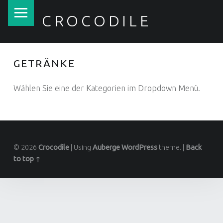
PRIMARY MENU
CROCODILE
GETRÄNKE
Wählen Sie eine der Kategorien im Dropdown Menü.
FOOTER SIDEBAR
© 2026
Crocodile
|
Using
Auberge
WordPress
theme.
|
Back
to top ↑