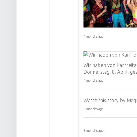
4 months ago
Wir haben von Karfreitag
Donnerstag, 8. April, ge
4 months ago
Watch this story by Mag
5 months ago
6 months ago