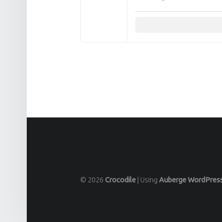
FOOTER SIDEBAR
© 2026
Crocodile
|
Using
Auberge
WordPres