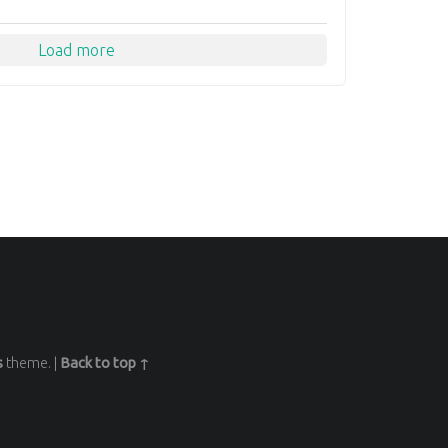
Load more
s
theme.
|
Back to top ↑